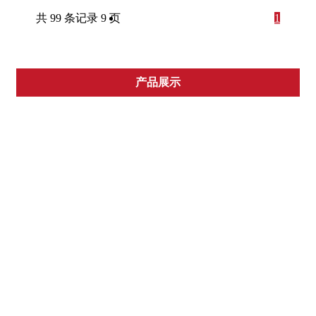
共 99 条记录 9 页
1
2
3
产品展示
>>
9
跳转
★合资系列
重庆康明斯发电机组
东风康明斯发电机组
磐谷动力发电机组
帕金斯发电机组