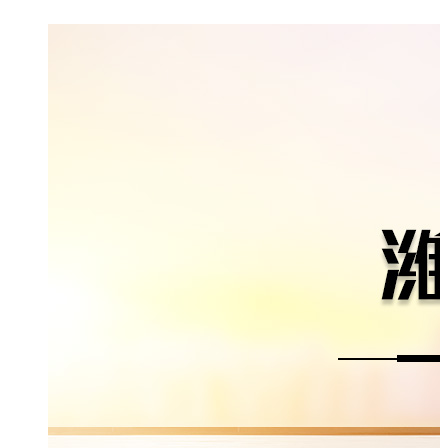
绍
示
态
书
馈
们