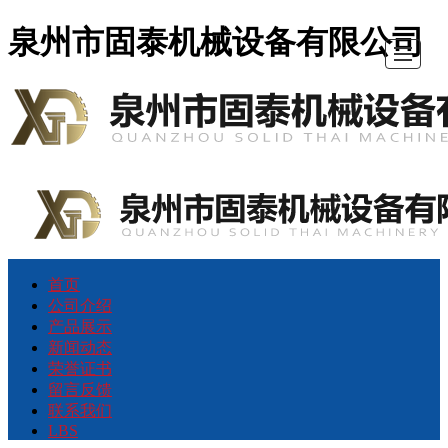
泉州市固泰机械设备有限公司
首页
首
公
产
新
荣
留
联
LBS
公司介绍
产品展示
页
司
品
闻
誉
言
系
新闻动态
荣誉证书
留言反馈
介
展
动
证
反
我
联系我们
LBS