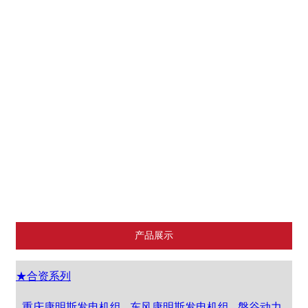
上海凯普柴油发电机组
江苏东柴发电机组
锡柴发电机组
山东潍坊发电机组
江苏康明斯发电机组
上海乾能
产品展示
★合资系列
- 重庆康明斯发电机组
- 东风康明斯发电机组
- 磐谷动力