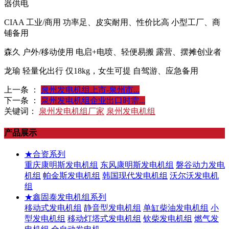
器供电
CIAA‌ 工业/商用 功率足、皮实耐用、性价比高 小型工厂、商
铺备用
森久‌ 户外/移动使用 电启+电喷、轻便易搬 露营、摆摊创业者
龙瑜‌ 轻量化出行 仅18kg，女生可提 自驾游、应急备用
上一条 ：
泉州发电机组上市-泉州市...
下一条 ：
泉州发电机组企业出口时需...
关键词：
泉州发电机组厂家
泉州发电机组
产品展示
★合资系列
重庆康明斯发电机组
东风康明斯发电机组
磐谷动力发电
机组
帕金斯发电机组
韩国现代发电机组
沃尔沃发电机
组
★鑫固泰发电机组系列
移动式发电机组
静音型发电机组
单缸柴油发电机组
小
型发电机组
移动灯塔式发电机组
钦柴发电机组
燃气发