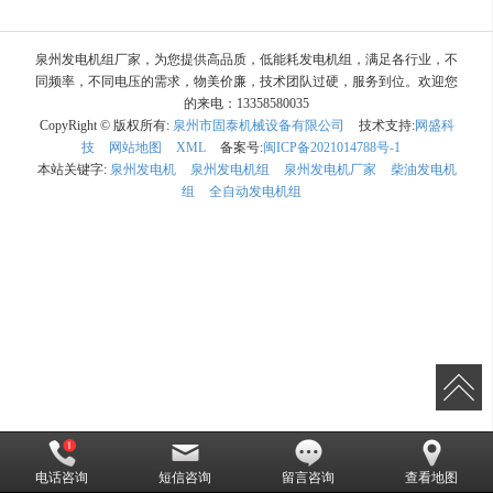
泉州发电机组厂家，为您提供高品质，低能耗发电机组，满足各行业，不
同频率，不同电压的需求，物美价廉，技术团队过硬，服务到位。欢迎您
的来电：13358580035
CopyRight © 版权所有:
泉州市固泰机械设备有限公司
技术支持:
网盛科
技
网站地图
XML
备案号:
闽ICP备2021014788号-1
本站关键字:
泉州发电机
泉州发电机组
泉州发电机厂家
柴油发电机
组
全自动发电机组
电话咨询
短信咨询
留言咨询
查看地图