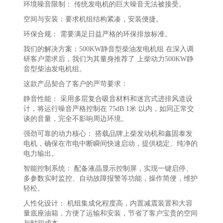
环境噪音限制： 传统发电机的巨大噪音无法被接受。
空间与安装：要求机组结构紧凑，安装便捷。
环保合规： 需要满足日益严格的环保排放标准。
我们的解决方案：500KW静音型柴油发电机组 在深入调
研客户需求后，我们为其量身推荐了 上柴动力500KW静
音型柴油发电机组。
这款产品契合了客户的严苛要求：
静音性能： 采用多层复合吸音材料和迷宫式进排风道设
计，将运行噪音严格控制在 75dB 1米 以内，如同正常交
谈的音量，完全不影响周边环境。
强劲可靠的动力核心： 搭载品牌上柴发动机和鑫固泰发
电机，确保在市电中断瞬间快速启动，提供稳定、纯净的
电力输出。
智能控制系统： 配备液晶显示控制屏，实现一键启停、
多参数实时监控、自动故障报警等功能，操作简便，维护
轻松。
人性化设计： 机组集成化程度高，内置减震装置和大容
量底座油箱，方便了运输和安装，节省了客户宝贵的空间