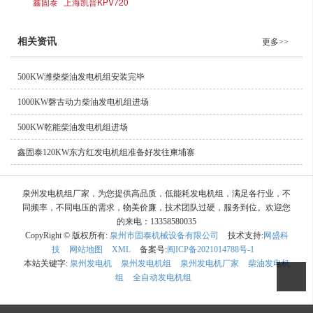
鑫固泰
上海凯普KPV720
相关资讯
更多>>
500KW潍柴柴油发电机组安装完毕
1000KW磐古动力柴油发电机组进场
500KW乾能柴油发电机组进场
鑫固泰120KW东方红发电机组准备好发往柬埔寨
泉州发电机组厂家，为您提供高品质，低能耗发电机组，满足各行业，不
同频率，不同电压的需求，物美价廉，技术团队过硬，服务到位。欢迎您
的来电：13358580035
CopyRight © 版权所有:
泉州市固泰机械设备有限公司
技术支持:
网盛科
技
网站地图
XML
备案号:
闽ICP备2021014788号-1
本站关键字:
泉州发电机
泉州发电机组
泉州发电机厂家
柴油发电机
组
全自动发电机组