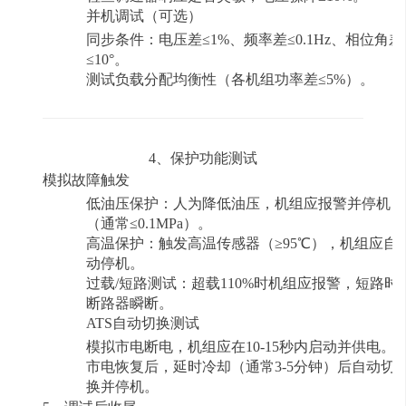
并机调试（可选）
同步条件：电压差
≤1%、频率差≤0.1Hz、相位角差
≤10°。
测试负载分配均衡性（各机组功率差
≤5%）。
4、保护功能测试
模拟故障触发
低油压保护
：人为降低油压，机组应报警并停机
（通常
≤0.1MPa）。
高温保护
：触发高温传感器（
≥95℃），机组应自
动停机。
过载
/短路测试
：超载
110%时机组应报警，短路时
断路器瞬断。
ATS自动切换测试
模拟市电断电，机组应在
10-15秒内启动并供电。
市电恢复后，延时冷却（通常
3-5分钟）后自动切
换并停机。