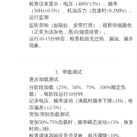
检查仪表显示：电压（
400V±5%）、频率
（50Hz±0.5%）、机油压力（怠速时≥0.2MPa）。
运行监测
监听异响（如敲缸、皮带打滑），观察排烟颜色
（正常为淡灰色，黑
/白烟需排查）。
运行
10-15分钟后，检查机组无过热、漏油、漏水
现象。
3、带载调试
逐步加载测试
分阶段加载（
25%、50%、75%、100%额定负
载），每阶段运行10分钟。
记录电压、频率波动（满载时频率下降
≤1Hz，电
压偏差≤±2.5%）。
突加
/突卸负载测试
突加
50%-75%负载时，频率瞬态波动≤±5%，恢复
时间≤3秒。
检查调速器响应是否灵敏，电压骤降
≤10%。