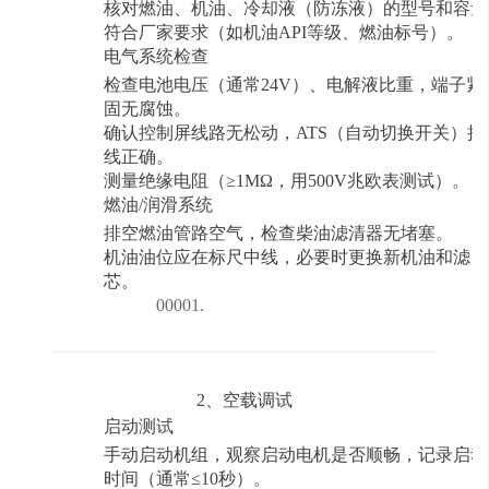
核对燃油、机油、冷却液（防冻液）的型号和容量
符合厂家要求（如机油
API等级、燃油标号）。
电气系统检查
检查电池电压（通常
24V）、电解液比重，端子紧
固无腐蚀。
确认控制屏线路无松动，
ATS（自动切换开关）接
线正确。
测量绝缘电阻（
≥1MΩ，用500V兆欧表测试）。
燃油
/润滑系统
排空燃油管路空气，检查柴油滤清器无堵塞。
机油油位应在标尺中线，必要时更换新机油和滤
芯。
00001.
2、空载调试
启动测试
手动启动机组，观察启动电机是否顺畅，记录启动
时间（通常
≤10秒）。