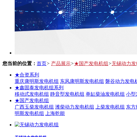
您当前的位置：
首页
>
产品展示
>
★国产发电机组
>
无锡动力发
★合资系列
重庆康明斯发电机组
东风康明斯发电机组
磐谷动力发电
★鑫固泰发电机组系列
移动式发电机组
静音型发电机组
单缸柴油发电机组
小型
★国产发电机组
广西玉柴发电机组
潍柴动力发电机组
上柴发电机组
东方
明斯发电机组
上海乾能