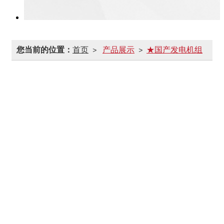
您当前的位置：
首页
产品展示
★国产发电机组
>
>
山东潍坊发电机组
>
★合资系列
重庆康明斯发电机组
东风康明斯发电机组
磐谷动力发电机组
帕金斯发电机组
韩国现代发电机组