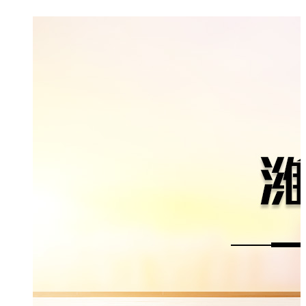
绍
示
态
书
馈
们