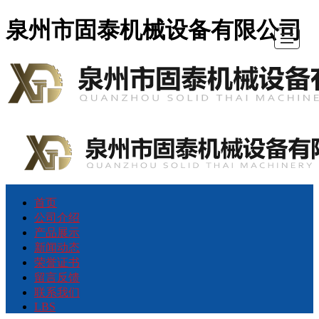
泉州市固泰机械设备有限公司
首页
首
公
产
新
荣
留
联
LBS
公司介绍
产品展示
页
司
品
闻
誉
言
系
新闻动态
荣誉证书
留言反馈
介
展
动
证
反
我
联系我们
LBS