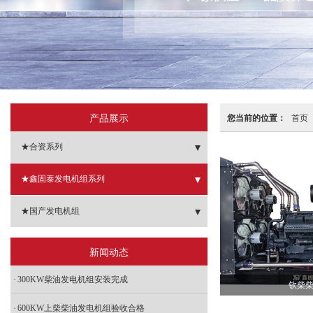
产品展示
您当前的位置：
首页
★合资系列
- 重庆康明斯发电机组
★鑫固泰发电机组系列
- 东风康明斯发电机组
- 移动式发电机组
★国产发电机组
- 磐谷动力发电机组
- 静音型发电机组
- 广西玉柴发电机组
新闻动态
- 帕金斯发电机组
- 单缸柴油发电机组
- 潍柴动力发电机组
300KW柴油发电机组安装完成
钦柴
- 韩国现代发电机组
- 小型发电机组
- 上柴发电机组
600KW上柴柴油发电机组验收合格