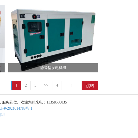
静音型发电机组
跳转
1
2
3
>>
4
位。欢迎您的来电：13358580035
CP备2021014788号-1
机组