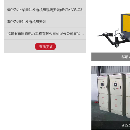
- 沃尔沃发电机组
- 移动灯塔式发电机组
- 东方红发电机组
900KW上柴柴油发电机组现场安装(6WTAA35-G310)
500KW柴油发电机组安装
- 钦柴发电机组
- 扬动发电机组
福建省莆田市电力工程有限公司仙游分公司在我司采购700KW鑫固泰 柴油发电机组，柴油机无锡动力，发电机斯坦福
- 燃气发电机组
- 无锡动力发电机组
查看更多
- 全自动发电机
- 上海凯普柴油发电机组
移动
- 江苏东柴发电机组
- 锡柴发电机组
- 山东潍坊发电机组
- 江苏康明斯发电机组
- 上海乾能
AT