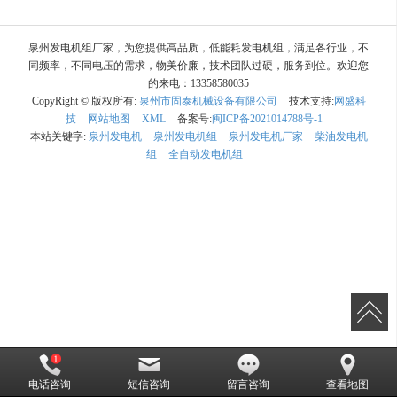
泉州发电机组厂家，为您提供高品质，低能耗发电机组，满足各行业，不
同频率，不同电压的需求，物美价廉，技术团队过硬，服务到位。欢迎您
的来电：13358580035
CopyRight © 版权所有:
泉州市固泰机械设备有限公司
技术支持:
网盛科
技
网站地图
XML
备案号:
闽ICP备2021014788号-1
本站关键字:
泉州发电机
泉州发电机组
泉州发电机厂家
柴油发电机
组
全自动发电机组
电话咨询
短信咨询
留言咨询
查看地图