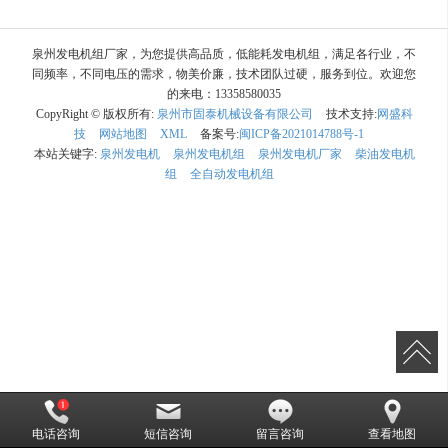
泉州发电机组厂家，为您提供高品质，低能耗发电机组，满足各行业，不
同频率，不同电压的需求，物美价廉，技术团队过硬，服务到位。欢迎您
的来电：13358580035
CopyRight © 版权所有:
泉州市固泰机械设备有限公司
技术支持:
网盛科
技
网站地图
XML
备案号:
闽ICP备2021014788号-1
本站关键字:
泉州发电机
泉州发电机组
泉州发电机厂家
柴油发电机
组
全自动发电机组
电话咨询
短信咨询
留言咨询
查看地图