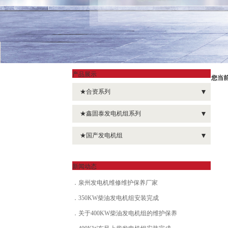
产品展示
您当
★合资系列
- 重庆康明斯发电机组
★鑫固泰发电机组系列
- 东风康明斯发电机组
- 移动式发电机组
★国产发电机组
- 磐谷动力发电机组
- 静音型发电机组
- 广西玉柴发电机组
- 帕金斯发电机组
新闻动态
- 单缸柴油发电机组
- 潍柴动力发电机组
- 韩国现代发电机组
泉州发电机维修维护保养厂家
- 小型发电机组
- 上柴发电机组
350KW柴油发电机组安装完成
- 沃尔沃发电机组
- 移动灯塔式发电机组
- 东方红发电机组
关于400KW柴油发电机组的维护保养
- 钦柴发电机组
- 扬动发电机组