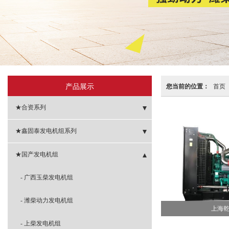
产品展示
您当前的位置：
首页
★合资系列
- 重庆康明斯发电机组
★鑫固泰发电机组系列
- 东风康明斯发电机组
- 移动式发电机组
★国产发电机组
- 磐谷动力发电机组
- 静音型发电机组
- 广西玉柴发电机组
- 帕金斯发电机组
- 单缸柴油发电机组
- 潍柴动力发电机组
上海
- 韩国现代发电机组
- 小型发电机组
- 上柴发电机组