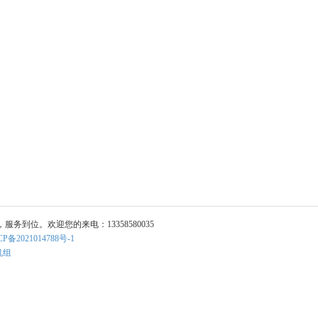
位。欢迎您的来电：13358580035
CP备2021014788号-1
机组