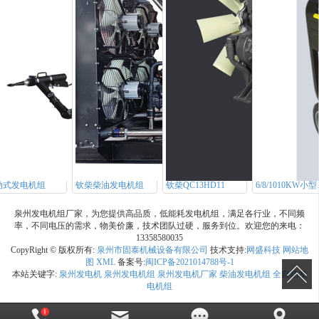
动式发电机组
钦柴柴油发电机组
钦柴QC13HD11
6/8/1
泉州发电机组厂家，为您提供高品质，低能耗发电机组，满足各行业，不同频
率，不同电压的需求，物美价廉，技术团队过硬，服务到位。欢迎您的来电：
13358580035
CopyRight © 版权所有:
泉州市固泰机械设备有限公司
技术支持:
网盛科技
网站地
图
XML
备案号:
闽ICP备2021014788号-1
本站关键字:
泉州发电机
泉州发电机组
泉州发电机厂家
柴油发电机组
全自动发
电机组