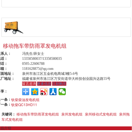
移动拖车带防雨罩发电机组
联系人：
冯先生/薛女士
电话：
13358580037/13358580035
固话：
0595-22606788
邮箱：
1181628875@qq.com
店面地址：
泉州市洛江区五金机电商城3幢5-6号
工厂地址：
福建省泉州市洛江区万安街道华大科技创业园兴达路55号
留言咨询
更多信息
立刻购买
分享：
上一条：
钦柴柴油发电机组
下一条：
钦柴QC13HD11
关键词：
移动拖车带防雨罩发电机组
泉州发电机组
泉州移动式发电机组
泉州拖
车式发电机组
产品介绍