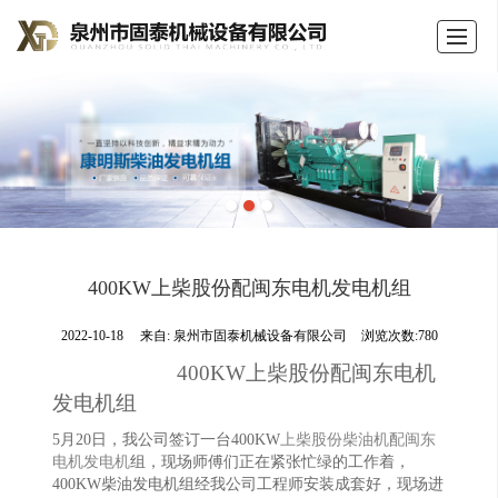
首页
公司介绍
产品展示
新闻动态
荣誉证书
留言反馈
联系我们
LBS
400KW上柴股份配闽东电机发电机组
2022-10-18
来自:
泉州市固泰机械设备有限公司
浏览次数:780
400KW上柴股份配闽东电机
发电机组
5月20日
，
我公司签订一台
400
KW
上柴
股份柴油机配闽东
电机
发电机
组
，现场师傅们正在紧张忙绿的工作着，
400KW
柴油发电机组经我公司工程师
安装成套好，
现场进