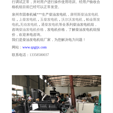
行调试正常，并对用户进行操作使用培训。经用户验收合
格机组目前已经
可以正常发货
。
泉州
市
固泰机械
***生产柴油发电机，
康明斯柴油发电机
组
，
上柴发电机
，
玉柴发电机
，
沃尔沃发电机
，
帕金斯发
电机
,
无动发电机
，
通柴发电机
等全系列柴油发电机组，
咨询
柴油发电机价格
，发电机价格，了解柴油发电机组报
价，欢迎来电咨询。
我们是柴油发电机组厂家，为您解决电力问题！
网站：
www.
qzgtjx
.com
联系电话：
13358580037